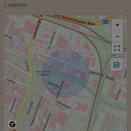
Lageplan
+
−
Tiles ©
basemap.at