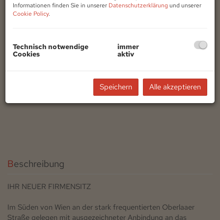
Informationen finden Sie in unserer
Datenschutzerklärung
und unserer
Cookie Policy
.
Technisch notwendige
immer
Cookies
aktiv
Speichern
Alle akzeptieren
Beschreibung
IHR NEUER FIRMENSITZ
Im Süden von Wien an der stark frequentierten Oberlaaer
Straße gelegen mit ausgezeichneter Anbindung an das