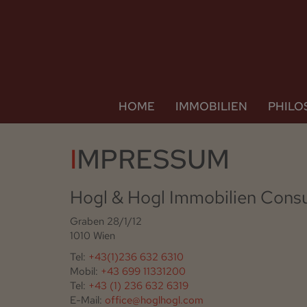
HOME
IMMOBILIEN
PHILO
IMPRESSUM
Hogl & Hogl Immobilien Cons
Graben 28/1/12
1010 Wien
Tel:
+43(1)236 632 6310
Mobil:
+43 699 11331200
Tel:
+43 (1) 236 632 6319
E-Mail:
office@hoglhogl.com