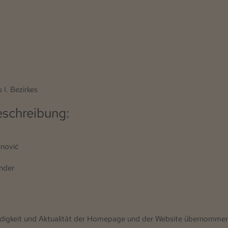
I. Bezirkes
eschreibung:
unović
nder
lständigkeit und Aktualität der Homepage und der Website übernomme