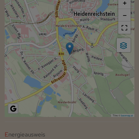
+
−
Tiles ©
basemap.at
Energieausweis