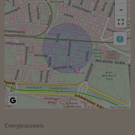
−
Tiles ©
basemap.at
Energieausweis