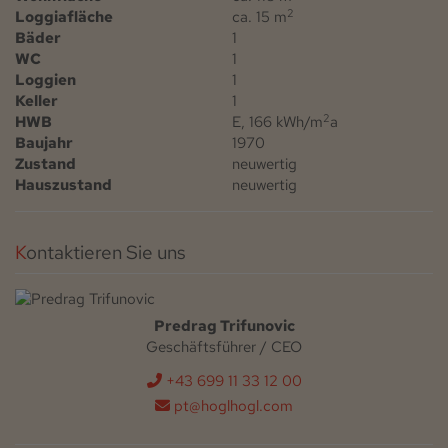
2
Loggiafläche
ca. 15 m
Bäder
1
WC
1
Loggien
1
Keller
1
2
HWB
E, 166 kWh/m
a
Baujahr
1970
Zustand
neuwertig
Hauszustand
neuwertig
Kontaktieren Sie uns
Predrag Trifunovic
Geschäftsführer / CEO
+43 699 11 33 12 00
pt@hoglhogl.com